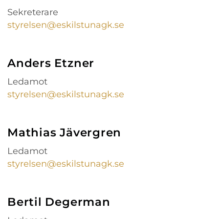
Sekreterare
styrelsen@eskilstunagk.se
Anders Etzner
Ledamot
styrelsen@eskilstunagk.se
Mathias Jävergren
Ledamot
styrelsen@eskilstunagk.se
Bertil Degerman