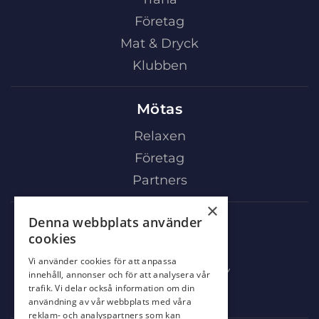
Företag
Mat & Dryck
Klubben
Mötas
Relaxen
Företag
Partners
×
Denna webbplats använder
Mat & Dryck
cookies
Al’s Corner
Vi använder cookies för att anpassa
Event & festvåning VY
innehåll, annonser och för att analysera vår
trafik. Vi delar också information om din
Bistro Bryggan
användning av vår webbplats med våra
reklam- och analyspartners som kan