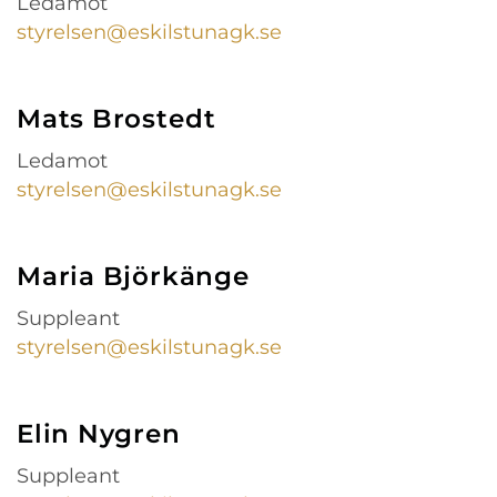
Ledamot
styrelsen@eskilstunagk.se
Mats Brostedt
Ledamot
styrelsen@eskilstunagk.se
Maria Björkänge
Suppleant
styrelsen@eskilstunagk.se
Elin Nygren
Suppleant