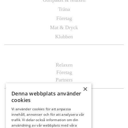
Golfpaket & relaxen
Träna
Företag
Mat & Dryck
Klubben
Mötas
Relaxen
Företag
Partners
×
Denna webbplats använder
Mat & Dryck
cookies
Al’s Corner
Vi använder cookies för att anpassa
innehåll, annonser och för att analysera vår
Event & festvåning VY
trafik. Vi delar också information om din
Bistro Bryggan
användning av vår webbplats med våra