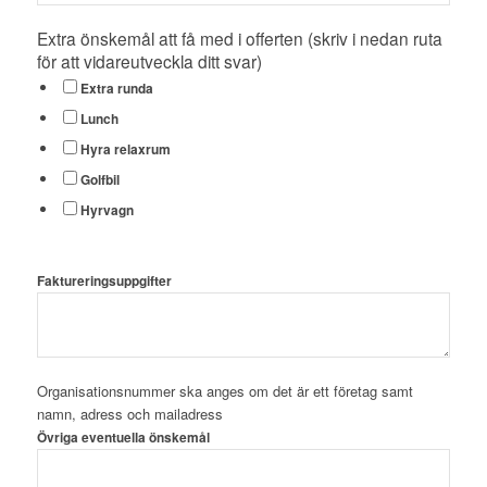
spelare/gäster
Extra önskemål att få med i offerten (skriv i nedan ruta
för att vidareutveckla ditt svar)
Extra runda
Lunch
Hyra relaxrum
Golfbil
Hyrvagn
Faktureringsuppgifter
Organisationsnummer ska anges om det är ett företag samt
namn, adress och mailadress
Övriga eventuella önskemål