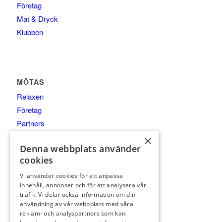
Företag
Mat & Dryck
Klubben
MÖTAS
Relaxen
Företag
Partners
×
Denna webbplats använder
cookies
MAT & DRYCK
Vi använder cookies för att anpassa
innehåll, annonser och för att analysera vår
Al’s Corner
trafik. Vi delar också information om din
Event & festvåning VY
användning av vår webbplats med våra
reklam- och analyspartners som kan
Bistro Bryggan