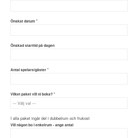
*
Önskat datum
Önskad starttid på dagen
*
Antal spelare/gäster
*
Vilket paket vill ni boka?
I alla paket ingår del i dubbelrum och frukost
Namn
Vill någon bo i enkelrum - ange antal
Extra