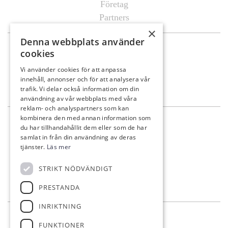
Företag
Partners
×
Denna webbplats använder
Mat & Dryck
cookies
Al’s Corner
Vi använder cookies för att anpassa
innehåll, annonser och för att analysera vår
Event & festvåning VY
trafik. Vi delar också information om din
Bistro Bryggan
användning av vår webbplats med våra
reklam- och analyspartners som kan
kombinera den med annan information som
Kontakt
du har tillhandahållit dem eller som de har
samlat in från din användning av deras
info@eskilstunagk.se
tjänster.
Läs mer
016-14 26 29
STRIKT NÖDVÄNDIGT
Römossevägen 8
635 02 Eskilstuna
PRESTANDA
INRIKTNING
Följ oss
FUNKTIONER