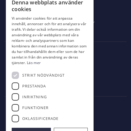
Denna webbplats använder
Mat & Dryck
cookies
Al’s Corner
Vi använder cookies för att anpassa
Event & festvåning VY
innehåll, annonser och för att analysera vår
trafik. Vi delar också information om din
Bistro Bryggan
användning av vår webbplats med våra
reklam- och analyspartners som kan
kombinera den med annan information som
Kontakt
du har tillhandahållit dem eller som de har
samlat in från din användning av deras
info@eskilstunagk.se
tjänster.
Läs mer
016-14 26 29
STRIKT NÖDVÄNDIGT
Römossevägen 8
PRESTANDA
635 02 Eskilstuna
INRIKTNING
Följ oss
FUNKTIONER
OKLASSIFICERADE