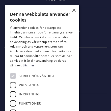
×
Denna webbplats använder
Mat & Dryck
cookies
Al’s Corner
Vi använder cookies för att anpassa
Event & festvåning VY
innehåll, annonser och för att analysera vår
trafik. Vi delar också information om din
Bistro Bryggan
användning av vår webbplats med våra
reklam- och analyspartners som kan
kombinera den med annan information som
Kontakt
du har tillhandahållit dem eller som de har
samlat in från din användning av deras
info@eskilstunagk.se
tjänster.
Läs mer
016-14 26 29
STRIKT NÖDVÄNDIGT
Römossevägen 8
PRESTANDA
635 02 Eskilstuna
INRIKTNING
Följ oss
FUNKTIONER