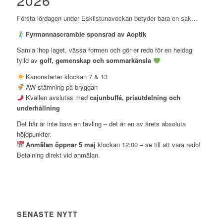
2026
Första lördagen under Eskilstunaveckan betyder bara en sak…
Fyrmannascramble sponsrad av Aoptik
Samla ihop laget, vässa formen och gör er redo för en heldag
fylld av
golf, gemenskap och sommarkänsla
Kanonstarter klockan 7 & 13
AW-stämning på bryggan
Kvällen avslutas med
cajunbuffé, prisutdelning och
underhållning
Det här är inte bara en tävling – det är en av årets absoluta
höjdpunkter.
Anmälan öppnar 5 maj
klockan 12:00 – se till att vara redo!
Betalning direkt vid anmälan.
SENASTE NYTT