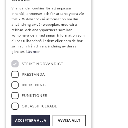
MAT & DRYCK
Vi använder cookies för att anpassa
innehåll, annonser och för att analysera vår
Al’s Corner
trafik. Vi delar också information om din
Event & festvåning VY
användning av vår webbplats med våra
Bistro Bryggan
reklam- och analyspartners som kan
kombinera den med annan information som
du har tillhandahållit dem eller som de har
samlat in från din användning av deras
tjänster.
Läs mer
KONTAKT
STRIKT NÖDVÄNDIGT
info@eskilstunagk.se
PRESTANDA
016-14 26 29
Römossevägen 8
INRIKTNING
635 02 Eskilstuna
FUNKTIONER
FÖLJ OSS
OKLASSIFICERADE
ACCEPTERA ALLA
AVVISA ALLT