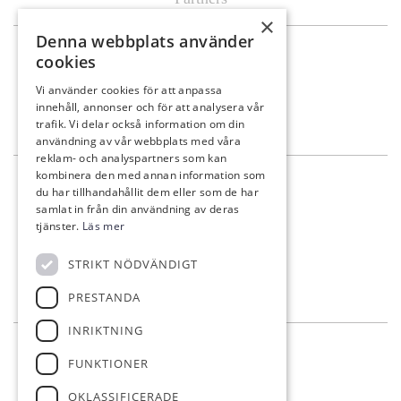
×
Denna webbplats använder
Mat & Dryck
cookies
Al’s Corner
Vi använder cookies för att anpassa
innehåll, annonser och för att analysera vår
Event & festvåning VY
trafik. Vi delar också information om din
Bistro Bryggan
användning av vår webbplats med våra
reklam- och analyspartners som kan
kombinera den med annan information som
Kontakt
du har tillhandahållit dem eller som de har
samlat in från din användning av deras
info@eskilstunagk.se
tjänster.
Läs mer
016-14 26 29
STRIKT NÖDVÄNDIGT
Römossevägen 8
635 02 Eskilstuna
PRESTANDA
INRIKTNING
Följ oss
FUNKTIONER
OKLASSIFICERADE