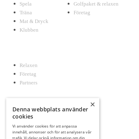
Spela
Golfpaket & relaxen
Träna
Företag
Mat & Dryck
Klubben
Mötas
Relaxen
Företag
Partners
Mat & Dryck
×
Denna webbplats använder
cookies
Al’s Corner
Event & festvåning
Vi använder cookies för att anpassa
innehåll, annonser och för att analysera vår
VY
trafik. Vi delar också information om din