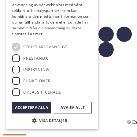
Bistro Bryggan
användning av vår webbplats med våra
reklam- och analyspartners som kan
Kontakt
Följ oss
kombinera den med annan information som
du har tillhandahållit dem eller som de har
samlat in från din användning av deras
tjänster.
Läs mer
info@eskilstunagk.se
STRIKT NÖDVÄNDIGT
016-14 26 29
PRESTANDA
Römossevägen 8
635 02 Eskilstuna
INRIKTNING
FUNKTIONER
OKLASSIFICERADE
ACCEPTERA ALLA
AVVISA ALLT
VISA DETALJER
© Es
Scroll to top