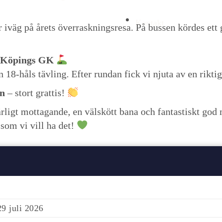
Logga In
Kontakt
 iväg på årets överraskningsresa. På bussen kördes ett
Köpings GK
n 18-håls tävling. Efter rundan fick vi njuta av en rik
n
– stort grattis!
härligt mottagande, en välskött bana och fantastiskt god 
som vi vill ha det!
29 juli 2026