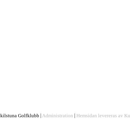
|
|
kilstuna Golfklubb
Administration
Hemsidan levereras av Ku