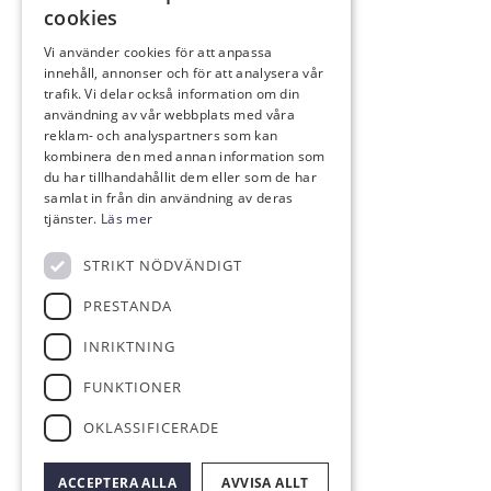
cookies
MAT & DRYCK
Vi använder cookies för att anpassa
innehåll, annonser och för att analysera vår
Al’s Corner
trafik. Vi delar också information om din
Event & festvåning VY
användning av vår webbplats med våra
reklam- och analyspartners som kan
Bistro Bryggan
kombinera den med annan information som
du har tillhandahållit dem eller som de har
samlat in från din användning av deras
tjänster.
Läs mer
KONTAKT
STRIKT NÖDVÄNDIGT
info@eskilstunagk.se
PRESTANDA
016-14 26 29
Römossevägen 8
INRIKTNING
635 02 Eskilstuna
FUNKTIONER
FÖLJ OSS
OKLASSIFICERADE
ACCEPTERA ALLA
AVVISA ALLT