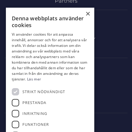
Partners
×
Denna webbplats använder
Mat & Dryck
cookies
Al’s Corner
Vi använder cookies för att anpassa
Event & festvåning VY
innehåll, annonser och för att analysera vår
trafik. Vi delar också information om din
Bistro Bryggan
användning av vår webbplats med våra
reklam- och analyspartners som kan
kombinera den med annan information som
Kontakt
du har tillhandahållit dem eller som de har
samlat in från din användning av deras
info@eskilstunagk.se
tjänster.
Läs mer
016-14 26 29
STRIKT NÖDVÄNDIGT
Römossevägen 8
PRESTANDA
635 02 Eskilstuna
INRIKTNING
Följ oss
FUNKTIONER