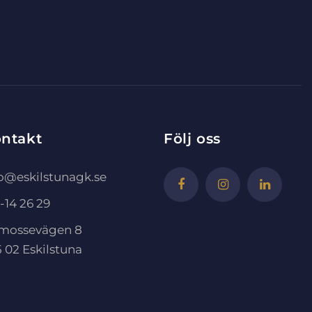
ntakt
Följ oss
fo@eskilstunagk.se
-14 26 29
mossevägen 8
 02 Eskilstuna