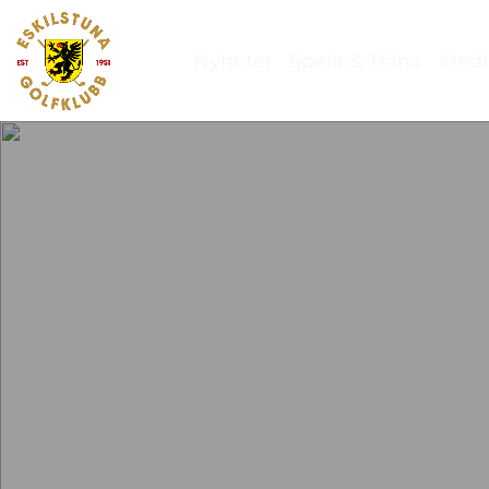
Nyheter
Spela & Träna
Med