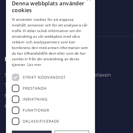
Denna webbplats använder
cookies
Vi använder cookies för att anpassa
innehåll, annonser och för att analysera vår
trafik. Vi delar också information om din
användning av vår webbplats med våra
reklam- och analyspartners som kan
kombinera den med annan information som
du har tillhandahållit dem eller som de har
Information
samlat in från din användning av deras
tjänster.
Läs mer
Spela
Golfpaket & relaxen
STRIKT NÖDVÄNDIGT
Träna
Företag
PRESTANDA
Mat & Dryck
INRIKTNING
Klubben
FUNKTIONER
OKLASSIFICERADE