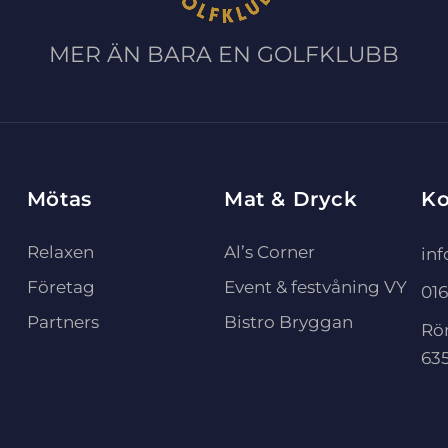
MER ÄN BARA EN GOLFKLUBB
Mötas
Mat & Dryck
Ko
Relaxen
Al’s Corner
in
Företag
Event & festvåning VY
016
Partners
Bistro Bryggan
Rö
635