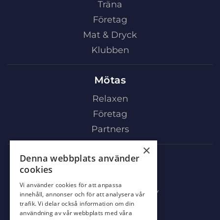
Träna
Företag
Mat & Dryck
Klubben
Mötas
Relaxen
Företag
Partners
×
Denna webbplats använder
Mat & Dryck
cookies
Al’s Corner
Vi använder cookies för att anpassa
Event & festvåning VY
innehåll, annonser och för att analysera vår
trafik. Vi delar också information om din
Bistro Bryggan
användning av vår webbplats med våra