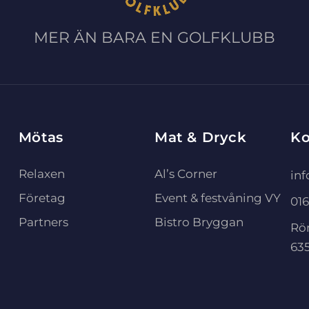
MER ÄN BARA EN GOLFKLUBB
Mötas
Mat & Dryck
Ko
Relaxen
Al’s Corner
in
Företag
Event & festvåning VY
016
Partners
Bistro Bryggan
Rö
635