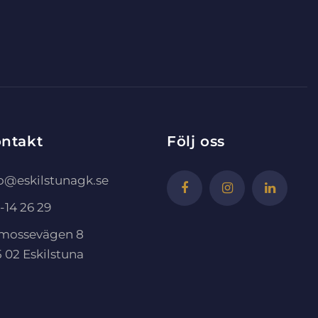
ntakt
Följ oss
fo@eskilstunagk.se
-14 26 29
mossevägen 8
 02 Eskilstuna