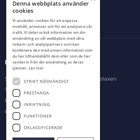
Denna webbplats använder
cookies
Vi använder cookies för att anpassa
innehåll, annonser och för att analysera vår
trafik. Vi delar också information om din
användning av vår webbplats med våra
reklam- och analyspartners som kan
kombinera den med annan information som
du har tillhandahållit dem eller som de har
Information
samlat in från din användning av deras
tjänster.
Läs mer
Spela
Golfpaket & relaxen
STRIKT NÖDVÄNDIGT
Träna
Företag
PRESTANDA
Mat & Dryck
INRIKTNING
Klubben
FUNKTIONER
OKLASSIFICERADE