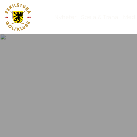
Nyheter
Spela & Träna
Med