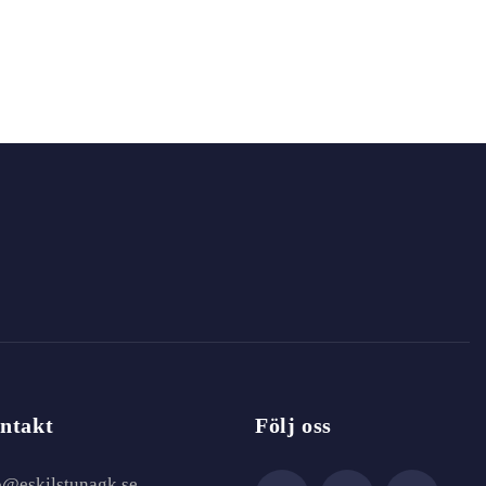
ntakt
Följ oss
o@eskilstunagk.se