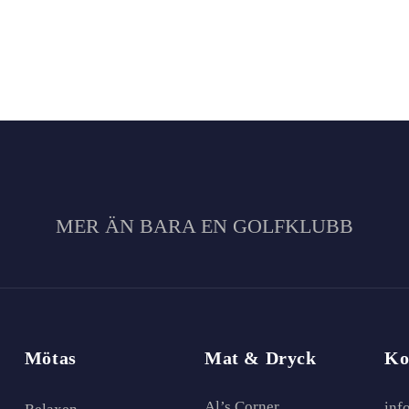
MER ÄN BARA EN GOLFKLUBB
Mötas
Mat & Dryck
Ko
Al’s Corner
inf